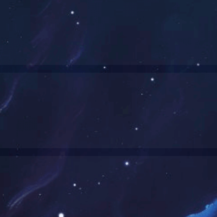
>
科技创新
>
科技进步
>
康明斯东亚研发新技术中心工程获得湖北省
康明斯东亚研发新技术中心工
来源: 集团内部
发