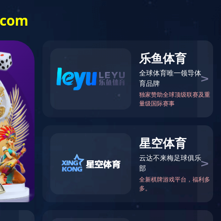


邮箱入口
信息公开
科技创新
联系我们