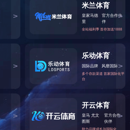
建设优质工程(楚天杯）
程获得湖北省建设优质工程(楚天杯）
布时间: 2023-10-20 09:51:56