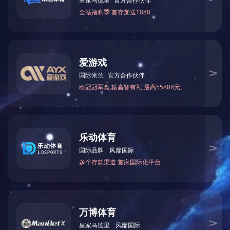
地址：中国·南京云南路31-1号苏建大厦
邮编：210008
电话：025-86632470 、025-83319540
传真：025-83310100
廉政合规举报：025-69977239 fl@cjcc-china.cn
纪检、信访举报：025-69977245 jw@cjcc-china.cn
网址：www.harddrivelivetour.com
电邮：contact@cjcc-china.cn
备案：Copyright © JIUYOU.COM
苏ICP备13016517号-1
九游平台
|
milan米兰(中国)官方网站-登录入口
|
华体会官方网页版
|
安博官方网站
|