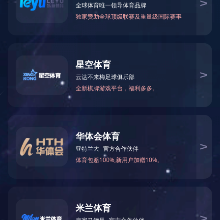
来源: 集团内部
发布时间: 2022-05-25 10:07:06
上一篇：
一种免拆GBL钢网镂箱模-实用新型专利证书
下一篇：
佛罗伦萨小镇项目获得上海市绿色施工II类工程奖