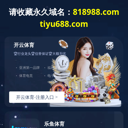

科技创新
科技战略
科技进步
技能培训

九游(中国)
>
科技创新
>
科技进步
>
太仓博泽项目获得省优“扬子杯”
太仓博泽项目获得省优“扬子杯”