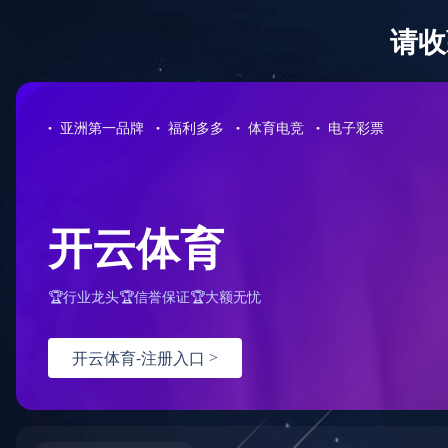
九游(中国)
集团概况
新闻中心
业务