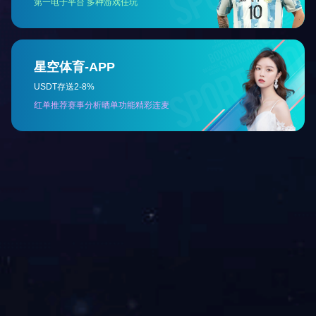
上一篇：
党旗引领践初心，污水整治变清渠
下一篇：
JIUYOU.COM深入开展“我为群众办实事”活动助力乡村亮化工程
地址：中国·南京云南路31-1号苏建大厦
邮编：210008