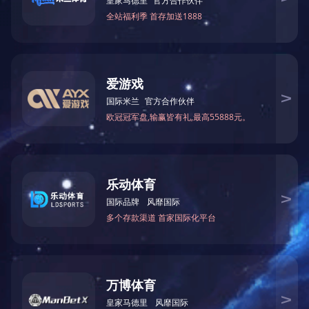
上一篇：
纪委召开2024年一季度纪检系统工作会议
下一篇：
JIUYOU.COM第一、二党支部联合开展党风廉政教育活动
地址：中国·南京云南路31-1号苏建大厦
邮编：210008
电话：025-86632470 、025-83319540
传真：025-83310100
廉政合规举报：025-69977239 fl@cjcc-china.cn
纪检、信访举报：025-69977245 jw@cjcc-china.cn
网址：www.harddrivelivetour.com
电邮：contact@cjcc-china.cn
备案：Copyright © JIUYOU.COM
苏ICP备13016517号-1