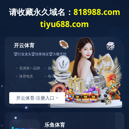

党的建设
党建
纪检
社会责任

九游(中国)
>
党的建设
>
纪检
>
纪委调研
纪委调研