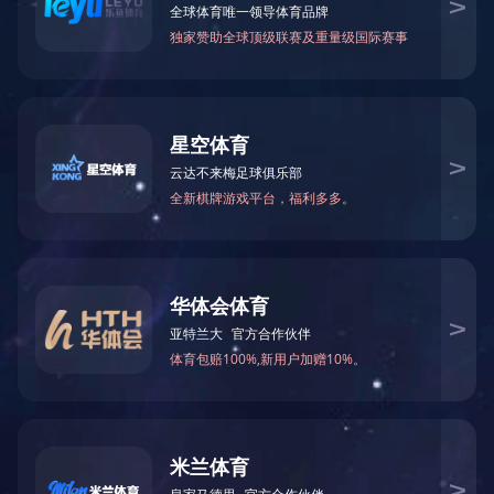
来源: 集团内部
发布时间: 2024-04-28 14:13:35
上一篇：
JIUYOU.COM党委书记讲授纪律党课
下一篇：
JIUYOU.COM第三党支部开展“赓续红色血脉 传承渡江精神”主题党日活动