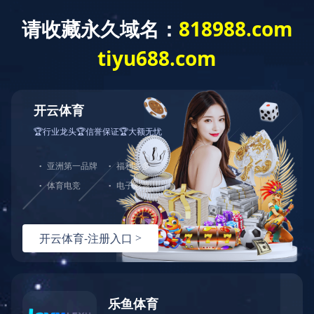

党的建设
党建
纪检
社会责任

九游(中国)
>
党的建设
>
党建
>
JIUYOU.COM召开全面从严治党工作会议暨2025年工作部署会议
JIUYOU.COM召开全面从严治党工作会议暨