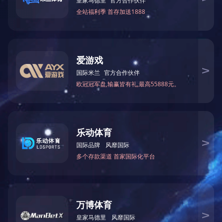
上一篇：
JIUYOU.COM召开全面从严治党工作会议暨2025年工作部署会议
下一篇：
JIUYOU.COM党委组织开展党性教育活动（安徽金寨）
地址：中国·南京云南路31-1号苏建大厦
邮编：210008
电话：025-86632470 、025-83319540
传真：025-83310100
廉政合规举报：025-69977239 fl@cjcc-china.cn
纪检、信访举报：025-69977245 jw@cjcc-china.cn
网址：www.harddrivelivetour.com
电邮：contact@cjcc-china.cn
备案：Copyright © JIUYOU.COM
苏ICP备13016517号-1