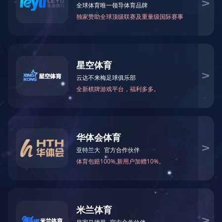
(安徽泾县）
来源: 集团内部
发布时间: 2024-12-04 14:51:13