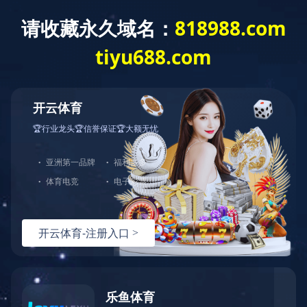

人力资源
人才战略
人才招聘
教育培训

九游(中国)
>
人力资源
>
教育培训
>
人力资源工作讨论交流会
人力资源工作讨论交流会