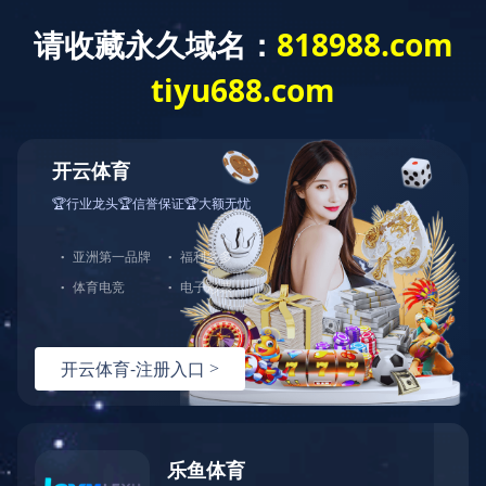

人力资源
人才战略
人才招聘
教育培训

九游(中国)
>
人力资源
>
教育培训
>
青年员工座谈会
青年员工座谈会