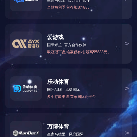
地址：中国·南京云南路31-1号苏建大厦
邮编：210008
电话：025-86632470 、025-83319540
传真：025-83310100
廉政合规举报：025-69977239 fl@cjcc-china.cn
纪检、信访举报：025-69977245 jw@cjcc-china.cn
网址：www.harddrivelivetour.com
电邮：contact@cjcc-china.cn
备案：Copyright © JIUYOU.COM
苏ICP备13016517号-1
九游平台
|
milan米兰(中国)官方网站-登录入口
|
华体会官方网页版
|
安博官方网站
|