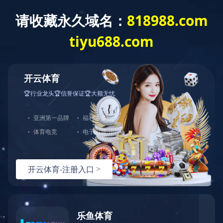

企业文化
工会活动
团委活动

九游(中国)
>
企业文化
>
团委活动
>
2021团委年终总结会
2021团委年终总结会