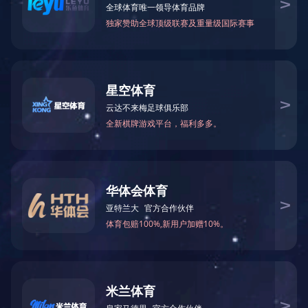
来源: 集团内部
发布时间: 2022-05-05 15:35:16