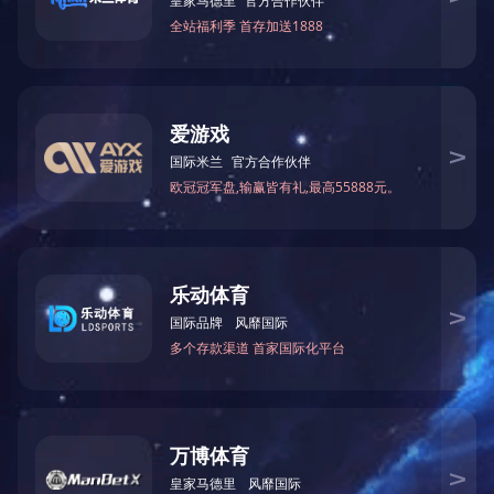
上一篇：
“一起读些关于马克思的文献”主题团日活动
下一篇：
参观中国共产党在江苏历史展