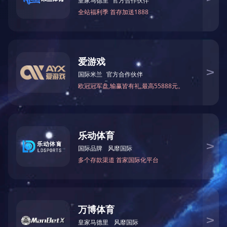
上一篇：
JIUYOU.COM团委开展“光影聚青春， 奋进正当时”主题团日活动
下一篇：
JIUYOU.COM团委组织在玄武湖公园开展学雷锋志愿服务活动