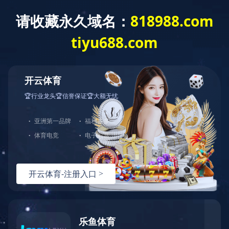

企业文化
工会活动
团委活动

九游(中国)
>
企业文化
>
团委活动
>
JIUYOU.COM团委“苏建童心筑梦小队”荣获质量标杆奖
JIUYOU.COM团委“苏建童心筑梦小队”荣获