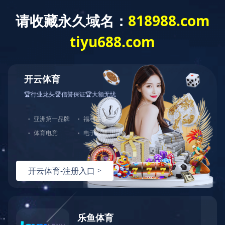

业务板块
国内工程
国际工程
投资开发

九游(中国)
>
业务板块
>
投资开发
>
徐州塘坊二期定销房
徐州塘坊二期定销房