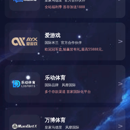
地址：中国·南京云南路31-1号苏建大厦
邮编：210008
电话：025-86632470 、025-83319540
传真：025-83310100
廉政合规举报：025-69977239 fl@cjcc-china.cn
纪检、信访举报：025-69977245 jw@cjcc-china.cn
网址：www.harddrivelivetour.com
电邮：contact@cjcc-china.cn
备案：Copyright © JIUYOU.COM
苏ICP备13016517号-1
九游平台
|
milan米兰(中国)官方网站-登录入口
|
华体会官方网页版
|
安博官方网站
|
华体会手机网页版
|
安博在线登录官网
|
leyu乐鱼(中国)官方网站-登录入口
|
米兰网页