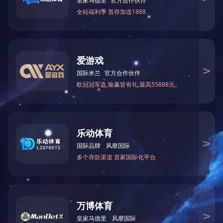
地址：中国·南京云南路31-1号苏建大厦
邮编：210008
电话：025-86632470 、025-83319540
传真：025-83310100
廉政合规举报：025-69977239 fl@cjcc-china.cn
纪检、信访举报：025-69977245 jw@cjcc-china.cn
网址：www.harddrivelivetour.com
电邮：contact@cjcc-china.cn
备案：Copyright © JIUYOU.COM
苏ICP备13016517号-1
九游平台
|
milan米兰(中国)官方网站-登录入口
|
华体会官方网页版
|
安博官方网站
|
华体会手机网页版
|
安博在线登录官网
|
leyu乐鱼(中国)官方网站-登录入口
|
米兰网页