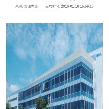
来源: 集团内部
发布时间: 2016-01-18 15:59:15