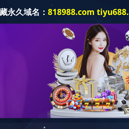
板块
企业文化
人力资源
党的建设