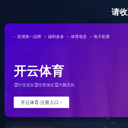
九游(中国)
集团概况
新闻中心
业务