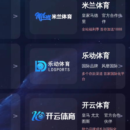
（中国）研发中心EPC
布时间: 2015-12-07 09:41:56