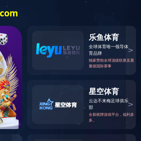


邮箱入口
信息公开
科技创新
联系我们