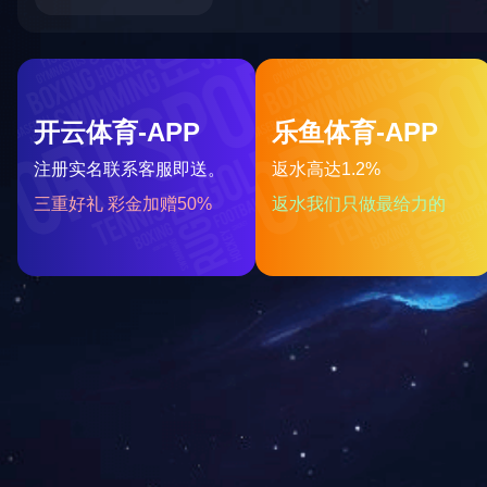
上一篇：
上海