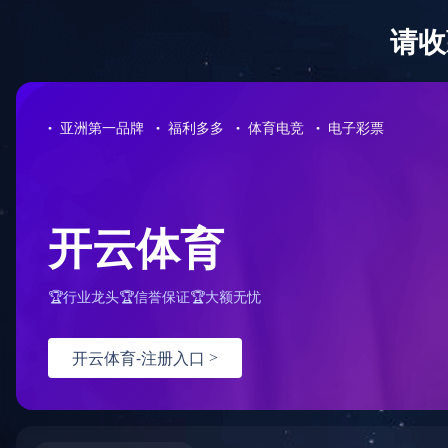
九游(中国)
集团概况
新闻中心
业务