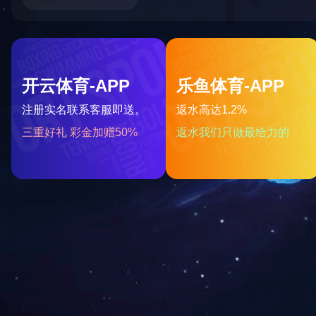
上一篇：
南京