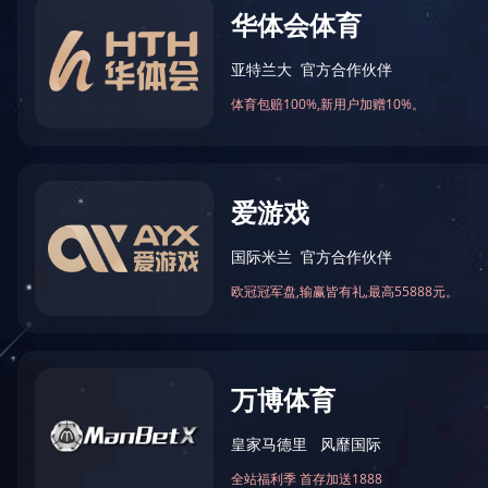
B
业务板块
usiness
国内工程

九游(中国)
国际工程
投资开发