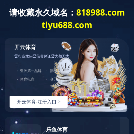

业务板块
国内工程
国际工程
投资开发

九游(中国)
>
业务板块
>
国内工程
>
中国大饭店
中国大饭店