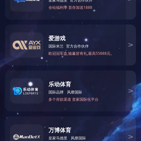
上一篇：
中国大饭店
下一篇：
江苏省电网调度中心
地址：中国·南京云南路31-1号苏建大厦