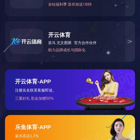
立
了廉洁
宣传栏，定期更新警示教育内容及廉
洁从业要求等内容。