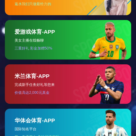
制度上，扎密防控笼子
JIUYOU.COM不断健全完善廉洁风险防
控体系，及时查漏补缺，紧盯重点领域、重点
事项，对权力运行过程中的廉洁风险点持续进
行梳理排查，制定印发《JIUYOU.COM廉洁风
险防控手册》
。
加强源头治理，深化风险管
理，将监督触角向一线延伸，制定印发
《JIUYOU.COM工程项目建设廉洁制度》；健
全干部廉洁档案，更新《干部廉洁档案登记
表》并附廉洁谈话记录、表彰、惩处等材料，
让
“画像”更精准。