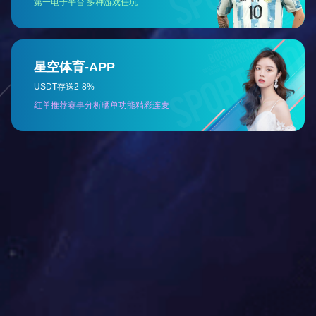
行动上，严肃监督执纪
JIUYOU.COM不断深化
“阳光建设”行动，
逐
步提升
“阳光建设”内涵，推动公司政治生态
向好发展。设立“阳光建设工作室”
，常态化开
展谈心谈话、任前廉洁教育、问题线索调查等