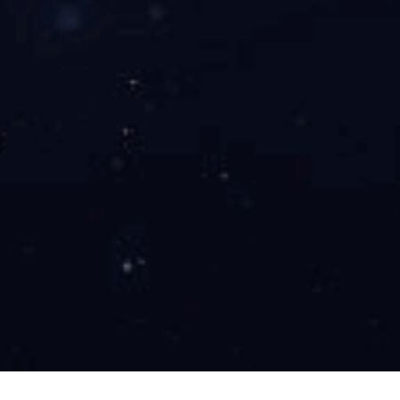
下一步
，JIUYOU.COM纪委将持续发
力，为营造风清气正的政治生态和干事创业的
良好氛围提供坚强保障，为公司高质量可持续
发展保驾护航。
上一篇：
JIUYOU.COM承建的南京建邺低碳生态产业园项目被省住建厅评为省级建筑产业示范工程
下一篇：
JIUYOU.COM获评“2023年度江苏省建筑业企业安全生产单位”荣誉