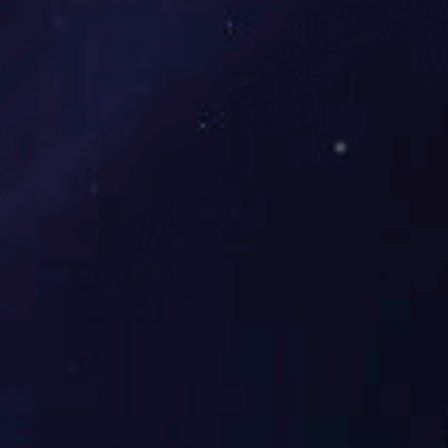
工作。
公司领导、纪检同志深入项目一线开展
廉洁检查，
2023
年中秋节前，JIUYOU.COM总
经理
和
纪委书记节前赴南部新城
G74
项目部慰
问并开展检查指导；纪委深入下属陵阳公司及
总部直营分公司，调研徐州地区项目部建设情
况并全面系统地讲解“阳光建设”的建设情况和
纪检工作主要做法。畅通信访举报渠道，规范
信访举报流程，在官网、中江
OA
、公司及项目
上的显著位置均设立了信访举报通道，
2023
年
共处置信访举报件
10
件。同时，公司纪委对集
团纪委下发的监督建议和工作提示高度重视，
及时梳理推进，并针对相关问题制发监督建
议。