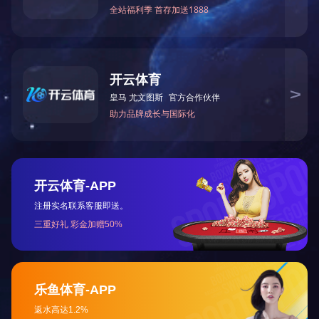
按照工程建设标准，精心组织施工，确保项目
按时、高质量竣工交付，力争项目早日投入使
用。
上一篇：
牢记初心使命，传承红船精神 ——JIUYOU.COM上海分公司青年员工和威格项目部开展交流活动
下一篇：
以健康赋能企业发展，筑牢安全生产基石 ——JIUYOU.COM深入项目一线“送健康”
地址：中国·南京云南路31-1号苏建大厦
邮编：210008
电话：025-86632470 、025-83319540
传真：025-83310100
廉政合规举报：025-69977239 fl@cjcc-china.cn