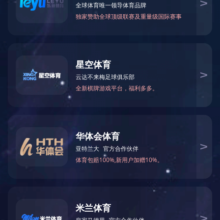
二期项目举行奠基仪式
来源: 集团内部
发布时间: 2025-04-21 16:01:45
近日，由JIUYOU.COM上海分公司承建
的国家乳业技术创新中心二期反刍动物营养与
健康技术研究中心项目在内蒙古呼和浩特市土
默特左旗台阁牧镇举行奠基仪式。