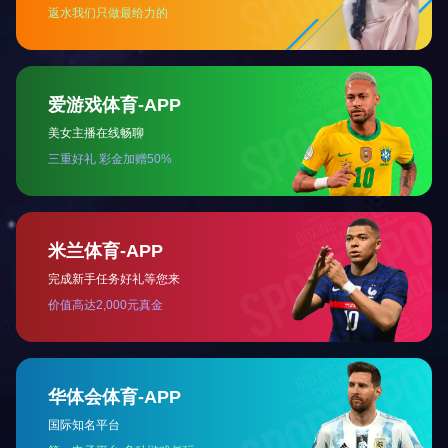
文化；
要
培养适应新质生产力的复合型、创新
性和战略性专业人才，大力培养年轻干部
，立
足JIUYOU.COM实际，因企制宜，深化实践探
索，为
新一轮高质量发展打好基础
。
公司领导班子成员，总部中层以上干部参
加会议。
上一篇：
南京市建委产业办调研指导中江智慧产业园项目
下一篇：
JIUYOU.COM召开2024年度全面从严治党工作会议
地址：中国·南京云南路31-1号苏建大厦