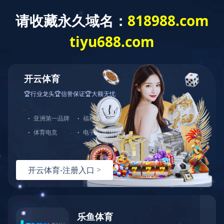

新闻中心
集团要闻
动态信息

九游(中国)
>
新闻中心
>
集团要闻
>
JIUYOU.COM党委召开理论学习中心组（扩大）学习会
JIUYOU.COM党委召开理论学习中心组（扩