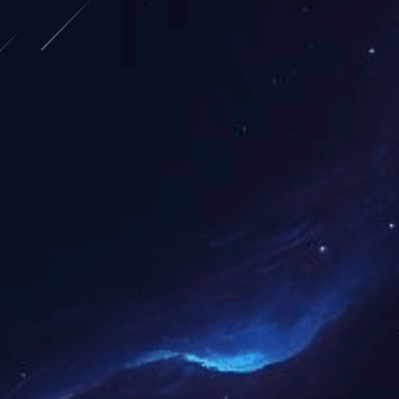
会上，
纪
会议回顾
干部党员坚
会议指出
真贯彻
落实
领导和党的
会议强调