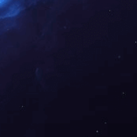
会议精神，与会人员集体观看了警示教育片
。
，分析了当前公司全面从严治党存在的问题和下一步
标任务，为集团打造江苏建筑业龙头企业贡献力
近平新时代中国特色社会主义思想为指导，深入学习
代中国特色社会主义思想主题教育为契机，不断
保障。
和年度工作会议部署要求，以发展新质生产力，