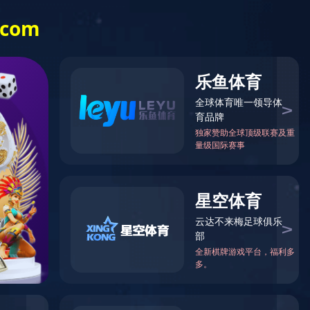


邮箱入口
信息公开
科技创新
联系我们