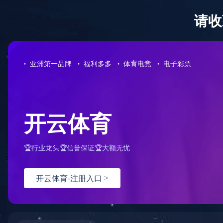
九游(中国)
集团概况
新闻中心
业务