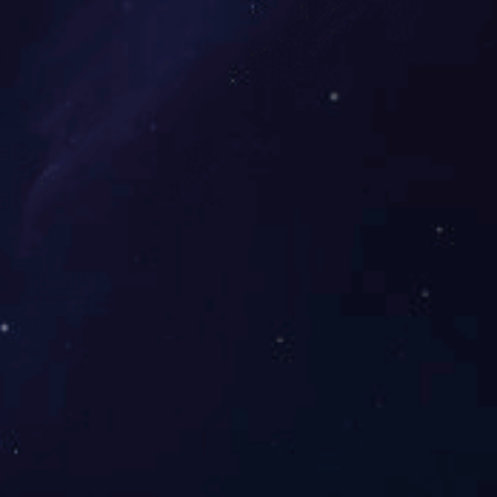
强公司党建工作能力水平，助力保障公司增强核
留问题处置
能力。
，
2024
年全面从严治党工作要抓好五个方面关
键
全力保障国企改革深化提升行动工作落地见效
；
，
持续提升党组织组织力、战斗力、凝聚力；
五
驾护航
。
班子成员
，
在宁各分支机构党政主要负责人
，
在
宁外分支机构党政主要负责人、支部委员、党员
YOU.COM党委召开理论学习中心组（扩大）学习会