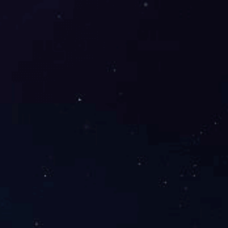
心功能、提高核心竞争力，提升公司科技创新、
。一是坚持用习近平新时代中国特色社会主义思
三是
用高质量人才工作服务支撑新质生产力发展
是
坚定不移全面从严治党，纵深推进廉洁国企建
宁党支部委员、党员代表
，
公司管理
部门副职以
代表视频参会。
下一篇：
集团公司董事