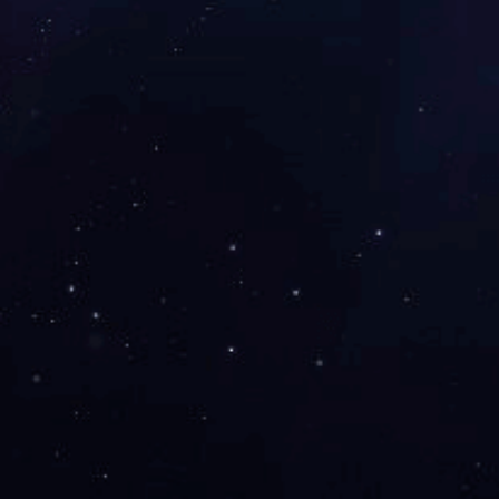
地址：中国·南京云南路31-1号苏建大厦
邮编：210008
电话：025-86632470 、025-83319540
传真：025-83310100
廉政合规举报：025-69977239 fl@cjcc-china.cn
纪检、信访举报：025-69977245 jw@cjcc-china.cn
网址：www.harddrivelivetour.com
电邮：contact@cjcc-china.cn
备案：Copyright © JIUYOU.COM
苏ICP备13016517号-1
九游平台
|
milan米兰(中国)官方网站-登录入口
|
华体会官方网页版
|
安博官方网站
|
华体会手机网页