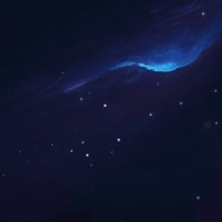
会上，宋勤
得的成果以
势，更多参
黎辉对中江
势，在园区
优势互补、
南京市发改
冀明，
国内
上一篇：
JIU