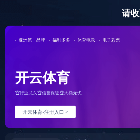
九游(中国)
集团概况
新闻中心
业务