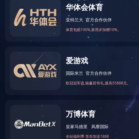
N
新闻中心
ews
集团要闻

九游(中国)
动态信息
3
月
12
面。