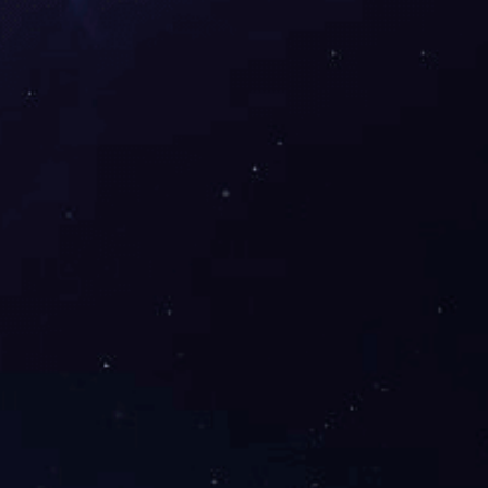
能合作示范园建设、外经贸业务拓展、国内工程
为驻宁省属企业，他希望能够发挥省属企业品牌
，为助力南京市高质量发展贡献力量。
贡献表示感谢。他指出，驻宁企业与地方政府合
很广阔的合作前景，要建立好对接机制，深化合
集团、地铁集团相关负责同志；中江国际集团副
OU.COM总经理参加活动。
下一篇：
丝绒成花，不减芳华——JIUYOU.COM女工委组织庆“三八”国际劳