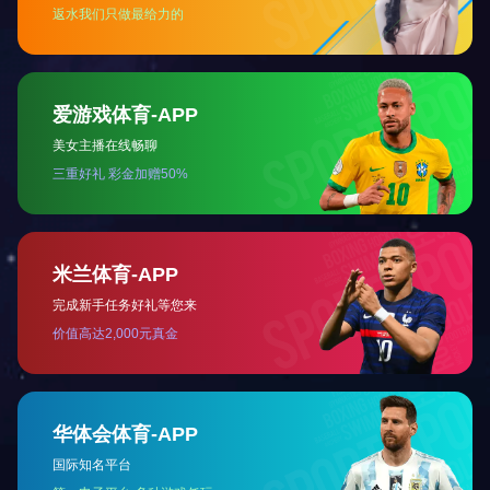
活动结束后，女员工们纷纷表示本次绒花体
验之旅寓教于乐，让人受益匪浅，是一个充实愉
快、富有意义的活动。
上一篇：
集团公司董事长宋勤波拜访南京市政府
下一篇：
奋斗启新程｜JIUYOU.COM：立足新起点，逐梦新征程