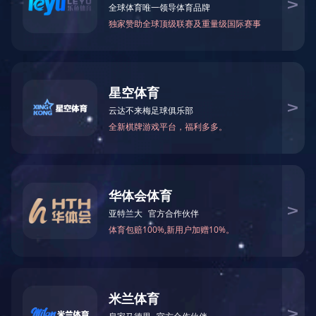
来源: 集团内部
发布时间: 2024-02-23 15:29:46
近日
，JIUYOU.COM承建的巴新莱城港
物流仓储区开发项目获得业主单位签发的项目
接收证书
，
历时
6
年多、期间不断波折的巴新
莱城港
项目
至此
顺利移交。
巴新
莱城港
项目是中国进出口银行优惠贷
款项目，涉及
4.4
公里沥青混凝土道路和路灯、
供水系统、污水系统、消防系统、
48
公顷淤泥
地回填硬化处理等。
为了顺利完成项目
建设任
务
，巴新项目部全体人员
日夜奋战
，多方协
调，克服
项目工期紧、施工条件艰苦、地质情