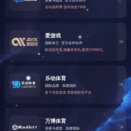
况复杂、自然灾害频发、社会治安状况极差等
不利因素，
顺利
完
工移交
。
项目实施期间，中国驻巴新大使馆大使、
巴新政府部门
等
多次视察现场并给予以高度赞