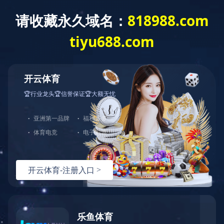

新闻中心
集团要闻
动态信息

九游(中国)
>
新闻中心
>
集团要闻
>
JIUYOU.COM开展夏季安康“三送”慰问活动
JIUYOU.COM开展夏季安康“三送”慰问活动