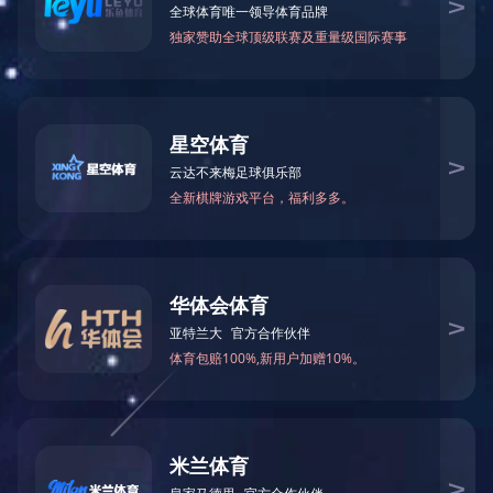
JIUYOU.COM在安全生产月开展“人人讲安
全”活动
来源: 集团内部
发布时间: 2023-07-18 16:54:34
在今年全国第22个“安全生产月”期间，
JIUYOU.COM围绕“人人讲安全，个个会应急”主题，
深入开展安全生产月学习宣传活动，筑牢安全防线，
强化安全责任，切实抓好各项安全保障工作。
主要负责人“面对面”讲安全
6月12日，JIUYOU.COM党委书记、董事长张
永清在“安全生产月”主题宣讲学习会上，围绕学习贯彻
习近平总书记关于生命重于泰山、牢固树立安全发展