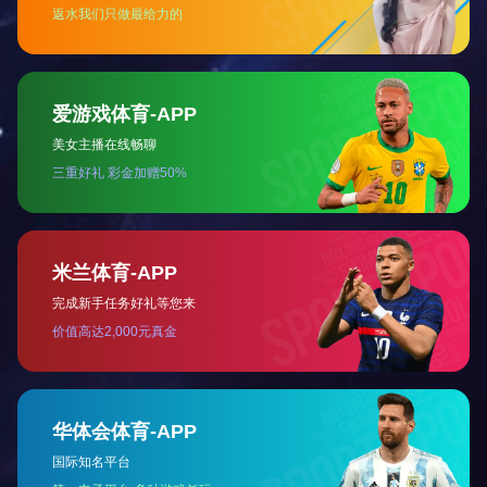
安全生产的实践在基层，JIUYOU.COM各项目
部按照安全生产月要求，深入开展“人人讲安全”主题讨
论活动，各项目部班组长结合自身工作实际，对施工
现场安全生产进行讨论，宣传安全生产法律法规、安
全管理红线制度、安全作业实操规范，各班组长与施
工人员谈思想、谈生活、谈风险隐患，全面调动了一
线员工参与安全生产的主观能动性，推动“要我安
全”向“我要安全”转变，为安全生产打牢了思想基础。