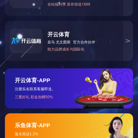
介绍，从正反两个方面点对点说安全，让安全管理的
理念更加具体化、实战化。培训会现场组织集体观看
安全生产警示教育片，通过一件件发生在施工现场血
的教训，时刻敲响项目管理人员心中的警钟，强化了
学习效果。
班组长“心贴心”谈安全