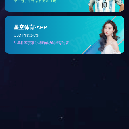
下一步，JIUYOU.COM将持续抓好安全生产
工作，做好暑期防汛抗旱防高温等各项准备，积极开
展夏季“三送”活动，以实际行动践行安全生产理念，保
障各在建项目顺利推进。
上一篇：
集团公司党委副书记孙光能赴JIUYOU.COM开展夏季“三送”慰问活动
下一篇：
JIUYOU.COM召开“两优一先”表彰大会暨党委书记讲党课