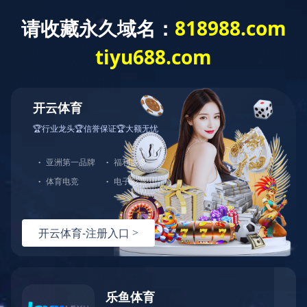

新闻中心
集团要闻
动态信息

九游(中国)
>
新闻中心
>
集团要闻
>
筑牢安全防线，强化安全责任——JIUYOU.COM在安全生产月开展“人人讲安全”活动
筑牢安全防线，强化安全责任——