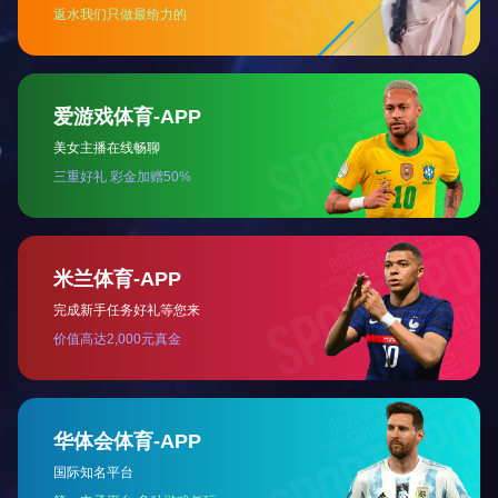
JIUYOU.COM总经理在总结发言时强调，各党
支部要认真学习领会会议要求，教育引导干部员工学
会用习近平新时代中国特色社会主义思想的世界观、
方法论指导实践、开展工作，并就下一阶段工作提出
三点要求：一是要继续深入开展主题教育，围绕
“牢记
嘱托、感恩奋进、走在前列”开展讨论，谈思想要深
刻、谈问题要透彻，在学思践悟中感受新思想伟力，
凝聚团结奋进动力。二是党委班子成员结合分管工
作，到组织关系所在党支部、党建联系点讲党课，各