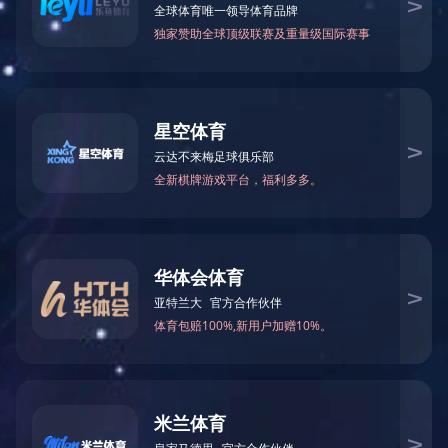
委书记讲党课
来源: 集团内部
发布时间: 2023-07-18 16:36:25
为深入开展学习贯彻习近平新时代中国特色社会
主义思想主题教育，充分发挥先进典型示范引领作
用，团结干部员工奋进新征程，6月30日下午，
JIUYOU.COM召开“两优一先”表彰大会，党委书记张永
清出席会议并讲授党课。