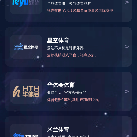
来源: 集团内部
发布时间: 2023-06-01 16:59:00
为深入推进习近平新时代中国特色社会主
义思想入脑入心，
5月29日上午，
JIUYOU.COM党委召开主题教育学习研讨会，
公司领导班子成员集体学习《习近平著作选
读》，逐字逐句读原著、学原文、悟原理，并
结合学习内容和各自调研课题，开展交流研
讨。JIUYOU.COM党委书记、董事长张永清对
交流发言同志作逐一点评。
会议认为，习近平总书记提出的我国进入
新发展阶段的重要论述对做好企业当前经营工