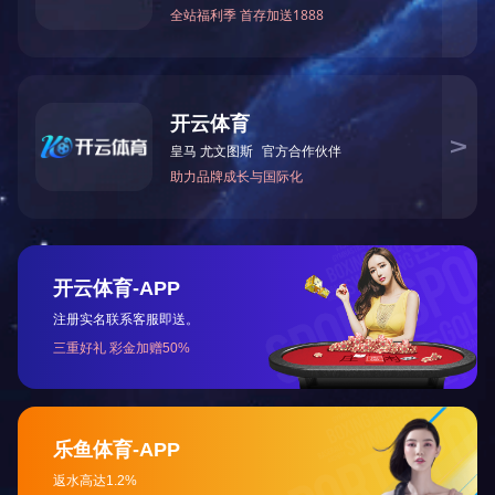
法论研究分析问题，提出具体举措，达到了学
用结合的效果。
会议要求，要以深入开展主题教育为契
机，进一步加大公司国内工程业务模式创新和
科技研发投入；巩固和拓展海外市场；加强基
层党组织建设
，推动党建与生产经营深度融
合
；
建立
健全监督体系，
构建大监督格局等经
营管理改革和管党治企各方面工作，
提高
JIUYOU.COM核心竞争力和品牌影响力，努力
实现公司高质量可持续发展。