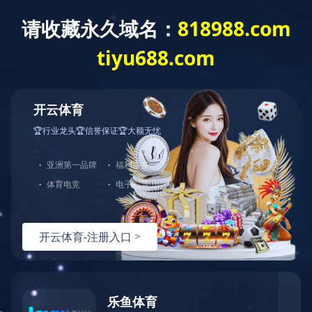

新闻中心
集团要闻
动态信息

九游(中国)
>
新闻中心
>
集团要闻
>
JIUYOU.COM党委召开主题教育学习研讨会
JIUYOU.COM党委召开主题教育学习研讨会