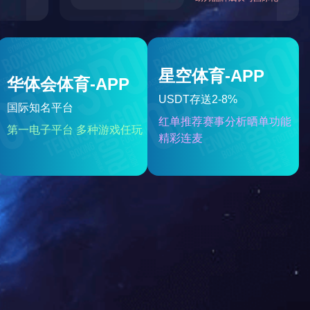
党委召开理论学习中心组学习扩大会
JIUYOU.COM与联通南
COM举行“迎国庆”登山比赛
JIUYOU.COM组织员工