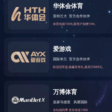
P
党的建设
arty Building
党建

九游(中国)
纪检
社会责任