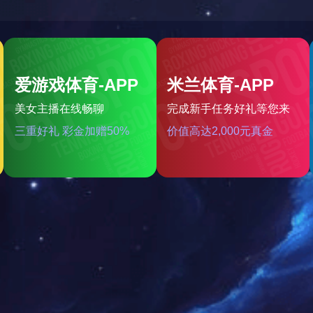
OU.COM党委召开中心组理论学习会
JIUYOU.COM
参观70周年纪念展合影
JIUYOU.