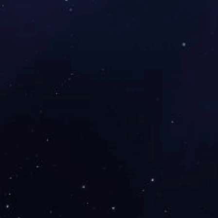
地址：中国·南京云南路31-1号苏建大厦
邮编：210008
电话：025-86632470 、025-83319540
传真：025-83310100
廉政合规举报：025-69977239 fl@cjcc-china.cn