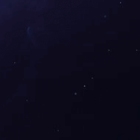
OM赴徐州开展主题党日活动
五一南部新