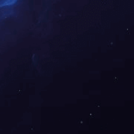
IUYOU.COM所属党支部赴红
JIUYOU.COM党委中心组
地开展现场研学
于调查研究的