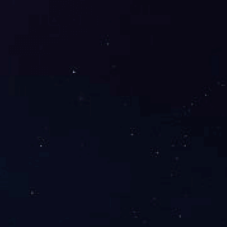
第二、第三党支部开展“参访红色堡
JIUYOU.COM第四党支部
奠英烈”主题党日活动
目开展主题党
95条
上一页
1
2
3
4
5