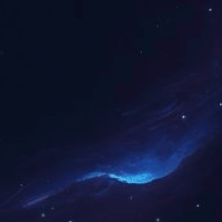
【主题教育进