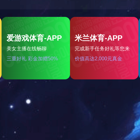
纪委调研
纪委“阳光
行时】JIUYOU.COM无锡分公司党支
JIUYOU.COM
部召开主题教育学习研讨会议