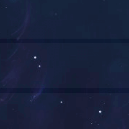
>>
党的建设
>