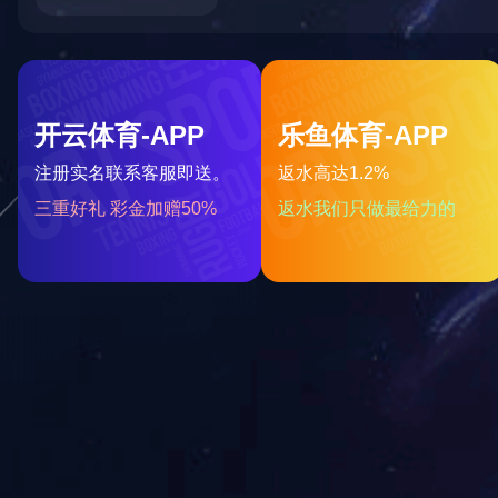
【主题教育进