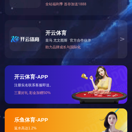
JIUYOU.COM组织学习
JIUYOU.COM党委召开
集团第二次党员代表 大
主题教育专题民主生活
会精神
会