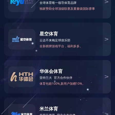
参观中国共产党在江苏
历史展
JIUYOU.COM青年突击
队参与核酸检测点登记
工作