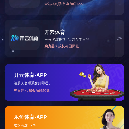
第三届工会会员代表大
2020年联欢会
会
2019联欢会
2021团委年终总结会
41条
上一页
1
2
3
4
下一页