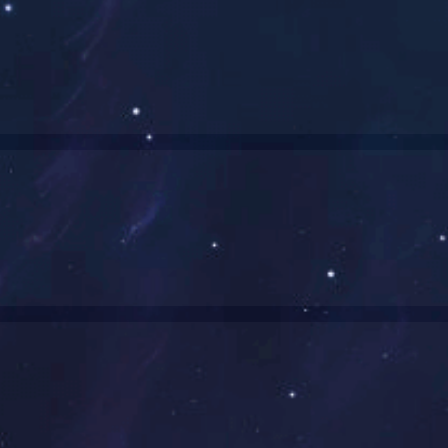
>>
党的建设
>
纪检
>