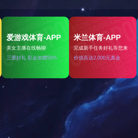
五一南部新城检查
警
警示教育专题党课
节假