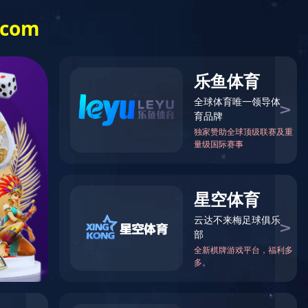


邮箱入口
信息公开
科技创新
联系我们