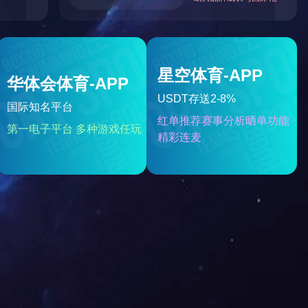
示教育专题会
警示教育专
日带班监督检查
纪委调