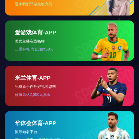
演讲者风采
67条
上一页
1
2
3
4
5
6
下一页
地址：中国·南京云南路31-1号苏建大厦
邮编：210008
电话：025-86632470 、025-83319540
传真：025-83310100
廉政合规举报：025-69977239 fl@cjcc-china.cn
纪检、信访举报：025-69977245 jw@cjcc-china.cn
网址：www.harddrivelivetour.com
电邮：contact@cjcc-china.cn
备案：Copyright © JIUYOU.COM
苏ICP备13016517号-1