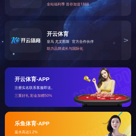
员会
建党100周年演讲比赛-
警示教育
长征组歌
建党100周年演讲比赛-
建党100周年演讲比赛