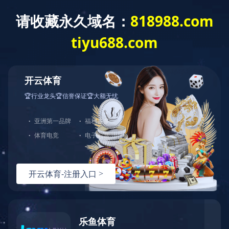

新闻中心
集团要闻
动态信息

九游(中国)
>>
新闻中心
>
集团要闻
>
JIUYOU.COM纪委组织召开2023年纪检系统工作会议