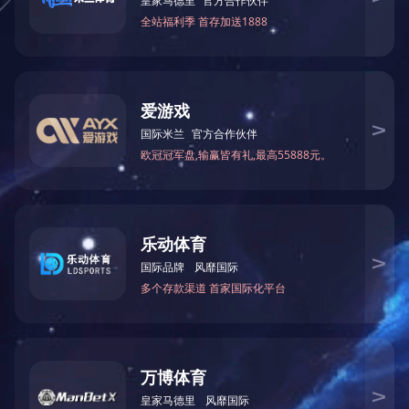
JIUYOU.COM参与保障亚运自行车场地赛事举行
2023-10-10
集团公司总经理朱新宝现场督查中江智慧建筑产业园安全
生产工作
2023-10-08
JIUYOU.COM领导赴南部新城G74项目开展节前检查
2023-10-08
中江一建：承建工程获评2023年湖北省建设优质工程(楚
天杯）
2023-09-28
444条
上一页
1
..
5
6
7
8
9
10
11
12
13
..
45
下一页