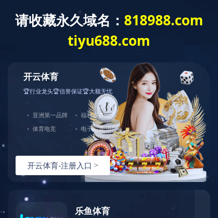

新闻中心
集团要闻
动态信息

九游(中国)
>>
新闻中心
>
集团要闻
>
宋勤波副总经理一行至省JIUYOU.COM开展国内工程生产