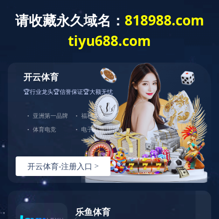

新闻中心
集团要闻
动态信息

九游(中国)
>>
新闻中心
>
集团要闻
>
JIUYOU.COM参加江苏首届建筑业创新发展大会暨建筑博