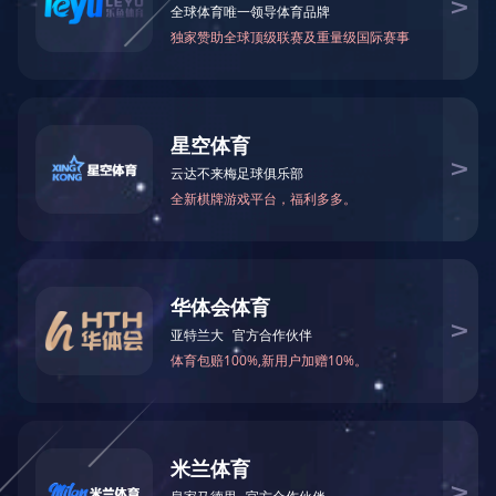
览会
2023-09-26
JIUYOU.COM党委召开主题教育专题民主生活会
2023-09-06
JIUYOU.COM开展夏季安康“三送”慰问活动
2023-08-03
集团公司党委副书记孙光能赴JIUYOU.COM开展夏季“三
送”慰问活动
2023-08-03
筑牢安全防线，强化安全责任——JIUYOU.COM在安全生
产月开展“人人讲安全”活动
2023-07-18
JIUYOU.COM召开“两优一先”表彰大会暨党委书记讲党课