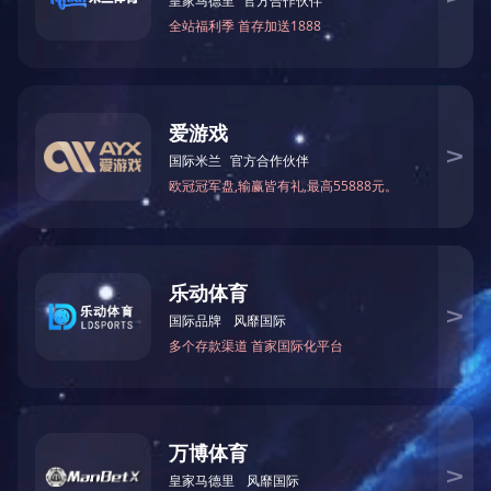
2023-07-18
JIUYOU.COM党委：党建引领强担当 团结奋进展作为
2023-07-18
传承端午民俗 打造幸福之企——JIUYOU.COM举办“粽”情
端午游园会活动
2023-07-18
JIUYOU.COM举办第二期“项目经理大讲堂”培训活动
2023-07-18
JIUYOU.COM党委召开主题教育学习研讨会
2023-06-01
444条
上一页
1
..
6
7
8
9
10
11
12
13
14
..
45
下一页