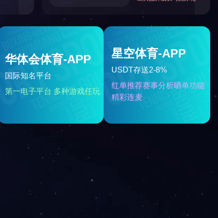
..
条
上一页
1
54
55
56
57
58
59
60
6
人力资源
党的建设
信息公开
科技创新
人才战略
党建
信息公开
科技战略
人才招聘
纪检
公示公告
科技进步
教育培训
社会责任
技能培训