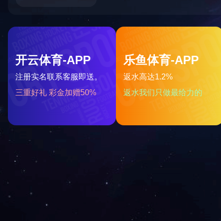
省JIUYO
省JIUY
地址：中国·南京云南路31-1号苏建大厦
邮编：210008
电话：025-86632470 、025-83319540
传真：025-83310100
廉政合规举报：025-69977239 fl@cjcc-china.cn