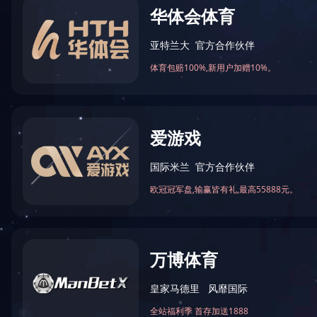
N
新闻中心
ews
集团要闻

九游(中国)
动态信息
彭向峰董事
宋勤波副总
省JIUYO
省JIUYO