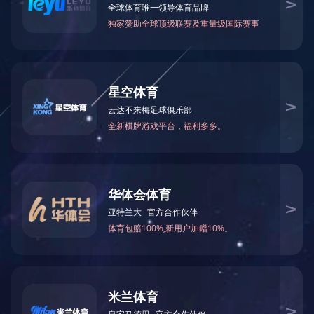
2024-08-12
JIUYOU.COM纪委召开2024年纪检系统工作交流会议
2024-08-09
集团公司领导赴项目一线开展夏季“三送”慰问活动
2024-08-06
省国资委一级巡视员彭向峰调研JIUYOU.COM
2024-08-05
打好培训“组合拳”——JIUYOU.COM培训中心助推“安全生
产月”活动走深走实
2024-07-05
JIUYOU.COM获南京市智能建造试点企业和试点项目双授
牌
2024-07-04