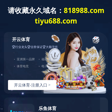

新闻中心
集团要闻
动态信息

九游(中国)
>>
新闻中心
>
JIUYOU.COM开展夏季安康“三送”活动