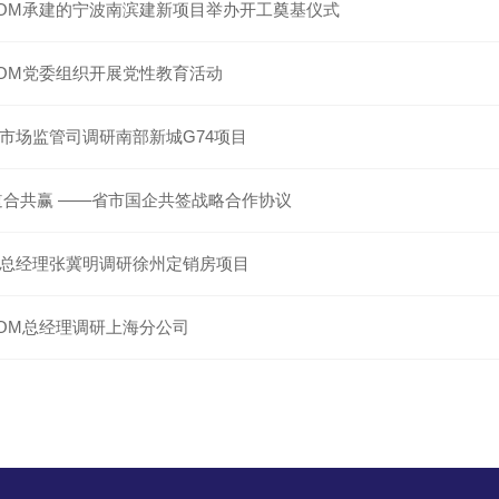
U.COM承建的宁波南滨建新项目举办开工奠基仪式
.COM党委组织开展党性教育活动
市场监管司调研南部新城G74项目
道合共赢 ——省市国企共签战略合作协议
总经理张冀明调研徐州定销房项目
.COM总经理调研上海分公司