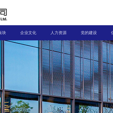
板块
企业文化
人力资源
党的建设