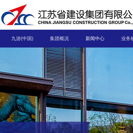
九游(中国)
集团概况
新闻中心
业务