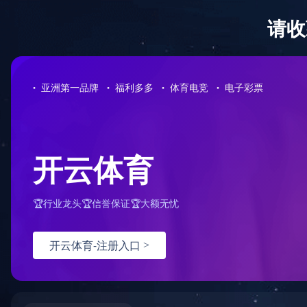
九游(中国)
集团概况
新闻中心
业务