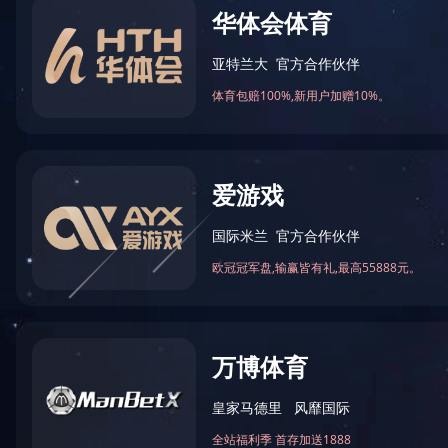
N
新闻中心
ews
集团要闻

九游(中国)
动态信息
以“联”增强
JIUYO
JIUYO
JIUYOU