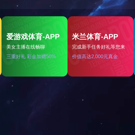
总经理屠亚星调研指导JIUYOU.COM工作
U.COM承建的米其林上海工厂改扩建项目二期工程举办开工奠基仪式
委书记徐正平赴JIUYOU.COM调研指导工作
.COM召开资金安全工作会议
总经理屠亚星赴中江建筑智慧产业园项目参观南京市质量标准化观
.COM举办2023年下半年安全生产教育培训
6