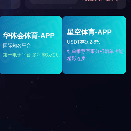
摩工地
..
27条
上一页
1
7
8
9
10
11
12
13
14