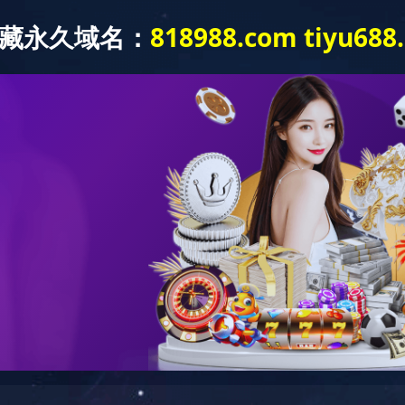
板块
企业文化
人力资源
党的建设