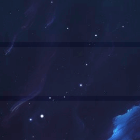
>>
新闻中心
>
凝聚力 以“建”共赢促发展
U.COM第一、第二党支部联合开展党风廉政教育活动
U.COM与中江装配式公司共同举办篮球友谊赛
.COM工会组织开展 “一起运动健康跑”活动